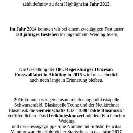
zählt definitiv zu dem Highlight
im Jahr 2013
.
Im Jahr 2014
konnten wir bei einem zweitägigen Fest unser
130-jähriges Bestehen
im Jugendheim Weiding feiern.
Die Gestaltung der
186. Regensburger Diözesan-
Fusswallfahrt in Altötting in 2015
wird uns sicherlich
auch noch lange in Erinnerung bleiben.
2016
konnten wir gemeinsam mit der Jugendblaskapelle
Schwarzenfeld, Blaskapelle Teunz und der Neukirchner
Blasmusik die
Gemeinschafts-CD "1000 Takte Blasmusik"
veröffentlichen. Das
Dreikönigskonzert
mit dem Kirchenchor
Weiding
und der Gesangsgruppe Sine Nomine mit Solistin Felicitas
Mandon war ein erfolgreicher Startschuss in das
Jahr 2017
.