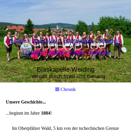
Startseite
Unsere Musik
Wir Musikanten
Mediathek
Ausbildung
Termine
Kontakt
Impressum
Blaskapelle Weiding
... vereint durch Spiel und Gesang
Chronik
Unsere Geschichte...
...beginnt im Jahre
1884
!
Im Oberpfälzer Wald, 5 km von der tschechischen Grenze