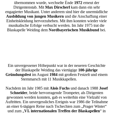
übernommen wurde, wechselte Ende
1972
erneut der
Dirigentenstab. Mit
Max Dirscherl
kam dann ein sehr
engagierter Musikant. Unter anderem sind hier die unermüdliche
Ausbildung von jungen Musikern
und die Anschaffung einer
Einheitskleidung hervorzuheben. Mit ihm konnten wieder viele
musikalische Erfolge verbucht werden. Im Jahr 1975 trat die
Blaskapelle Weiding dem
Nordbayerischen Musikbund
bei.
Ein unvergessener Höhepunkt war in der neueren Geschichte
der Blaskapelle Weiding das viertägige
100-jährige
Gründungsfest
im August
1984
mit großem Festzelt und einem
Sternmarsch mit 11 Musikkapellen.
Nachdem im Jahr 1985 mit
Alois Fuchs
und danach 1988
Josef
Schneider
, beide hervorragende Trompeter, als Dirigenten
gewonnen werden konnten, gab es weiterhin eine Vielzahl von
Auftritten. Ein unvergessliches Ereignis war 1986 die Teilnahme
an einer 6-tägigen Reise nach Tschechien zum „Prager Winter“
und zum „
VI. internationalen Treffen der Blaskapellen
“ in