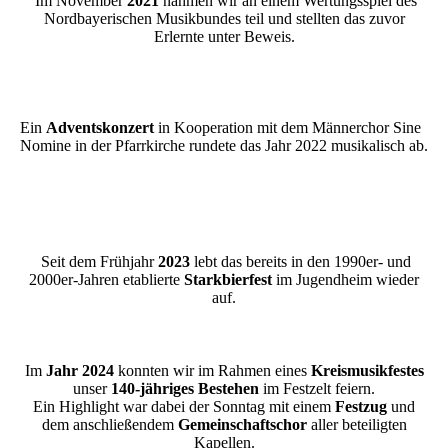
Im November
2021
nahmen wir an einem Wertungsspiel des
Nordbayerischen Musikbundes teil und stellten das zuvor
Erlernte unter Beweis.
Ein
Adventskonzert
in Kooperation mit dem Männerchor Sine
Nomine in der Pfarrkirche rundete das Jahr 2022 musikalisch ab.
Seit dem Frühjahr
2023
lebt das bereits in den 1990er- und
2000er-Jahren etablierte
Starkbierfest
im Jugendheim wieder
auf.
Im
Jahr 2024
konnten wir im Rahmen eines
Kreismusikfestes
unser
1
40-jähriges Bestehen
im Festzelt feiern.
Ein Highlight war dabei der Sonntag mit einem
Festzug
und
dem anschließendem
Gemeinschaftschor
aller beteiligten
Kapellen.