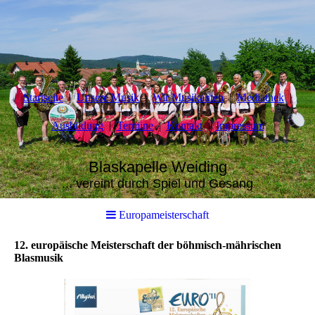
Startseite
Unsere Musik
Wir Musikanten
Mediathek
Ausbildung
Termine
Kontakt
Impressum
Blaskapelle Weiding
... vereint durch Spiel und Gesang
Europameisterschaft
12. europäische Meisterschaft der böhmisch-mährischen
Blasmusik